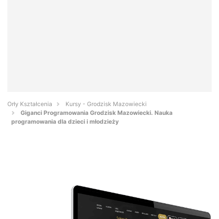
Orły Kształcenia
Kursy - Grodzisk Mazowiecki
Giganci Programowania Grodzisk Mazowiecki. Nauka
programowania dla dzieci i młodzieży