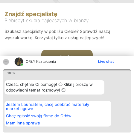
Znajdź specjalistę
Plebiscyt skupia najlepszych w branży
Szukasz specjalisty w pobliżu Ciebie? Sprawdź naszą
wyszukiwarkę. Korzystaj tylko z usług najlepszych!
Szukaj
ORŁY Kształcenia
Live chat
10:02
Cześć, chętnie Ci pomogę! 🙂 Kliknij proszę w
odpowiedni temat rozmowy! 🙂
Organizator plebiscytu
Plebiscyt
Kontakt
Jestem Laureatem, chcę odebrać materiały
Bright Side Solutions sp. z o.
Laureaci
Kontakt
marketingowe
o. sp. k.
Lista
ul. Ruska 22
wszystkich
Chcę zgłosić swoją firmę do Orłów
Wrocław 50-079
Laureatów
Mam inną sprawę
KRS 0000749100 | Regon
Zasady
381313360 | NIP 8943132676
Regulamin
+48 508 492 400
Polityka