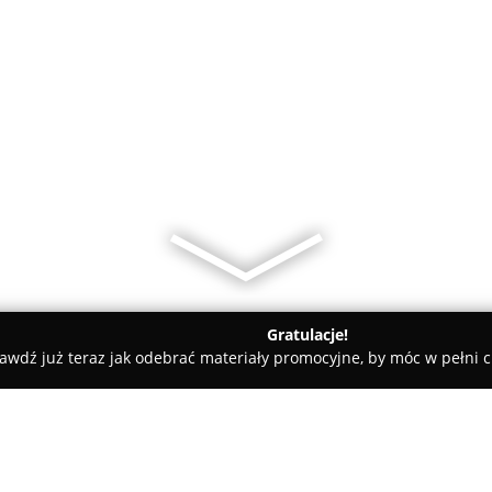
Gratulacje!
awdź już teraz jak odebrać materiały promocyjne, by móc w pełni c
icz | Szkolenia stylizacji paznokci | Indigo Nails Educator