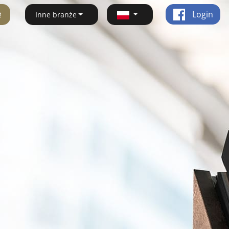
ę
Login
Inne branże