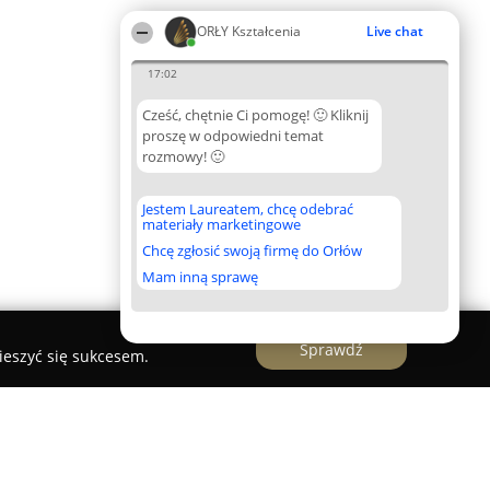
ORŁY Kształcenia
Live chat
17:02
Cześć, chętnie Ci pomogę! 🙂 Kliknij
proszę w odpowiedni temat
rozmowy! 🙂
Jestem Laureatem, chcę odebrać
materiały marketingowe
Chcę zgłosić swoją firmę do Orłów
Mam inną sprawę
Sprawdź
ieszyć się sukcesem.