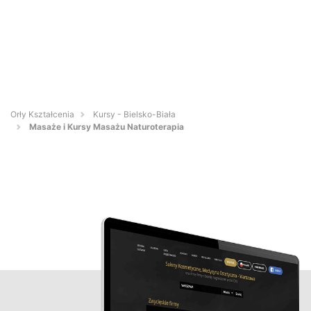
Orły Kształcenia
Kursy - Bielsko-Biała
Masaże i Kursy Masażu Naturoterapia