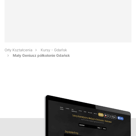
Orły Kształcenia
Kursy - Gdańsk
Mały Geniusz półkolonie Gdańsk