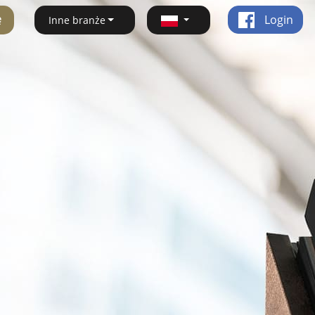
ę
Login
Inne branże