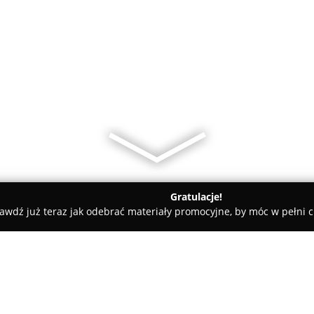
Gratulacje!
awdź już teraz jak odebrać materiały promocyjne, by móc w pełni c
odek Szkolenia Operatorów | Wieluń