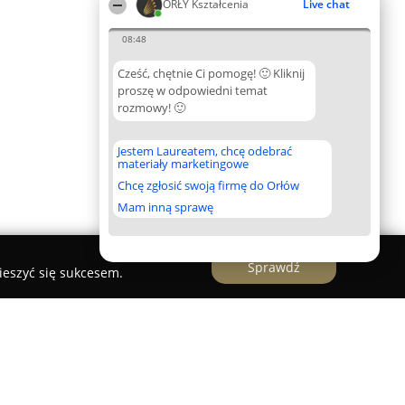
ORŁY Kształcenia
Live chat
08:48
Cześć, chętnie Ci pomogę! 🙂 Kliknij
proszę w odpowiedni temat
rozmowy! 🙂
Jestem Laureatem, chcę odebrać
materiały marketingowe
Chcę zgłosić swoją firmę do Orłów
Mam inną sprawę
Sprawdź
ieszyć się sukcesem.