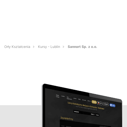
Orły Kształcenia
Kursy - Lublin
Sannort Sp. z o.o.