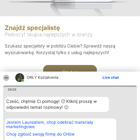
Znajdź specjalistę
Plebiscyt skupia najlepszych w branży
Szukasz specjalisty w pobliżu Ciebie? Sprawdź naszą
wyszukiwarkę. Korzystaj tylko z usług najlepszych!
Szukaj
ORŁY Kształcenia
Live chat
04:03
Cześć, chętnie Ci pomogę! 🙂 Kliknij proszę w
odpowiedni temat rozmowy! 🙂
Organizator plebiscytu
Plebiscyt
Kontakt
Jestem Laureatem, chcę odebrać materiały
Bright Side Solutions sp. z o.
Laureaci
Kontakt
marketingowe
o. sp. k.
Lista
ul. Ruska 22
wszystkich
Chcę zgłosić swoją firmę do Orłów
Wrocław 50-079
Laureatów