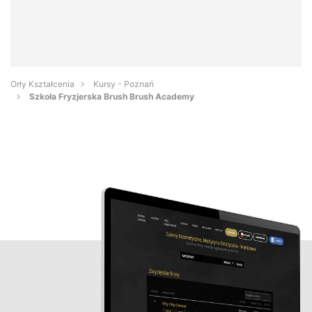
Orły Kształcenia
Kursy - Poznań
Szkoła Fryzjerska Brush Brush Academy