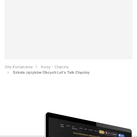
Orły Kształcenia
Kursy - Chęciny
Szkoła Języków Obcych Let's Talk Chęciny