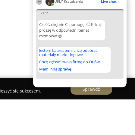
ORŁY Kształcenia
Live chat
21:11
Cześć, chętnie Ci pomogę! 🙂 Kliknij
proszę w odpowiedni temat
rozmowy! 🙂
Jestem Laureatem, chcę odebrać
materiały marketingowe
Chcę zgłosić swoją firmę do Orłów
Mam inną sprawę
Sprawdź
ieszyć się sukcesem.