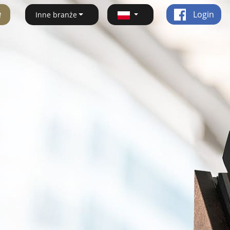
ę
Login
Inne branże