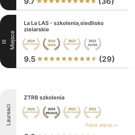
9.7
(36)
La La LAS - szkolenia,siedlisko
zielarskie
Miejsce
III
9.5
(29)
ZTRB szkolenia
Laureaci
Pokaż więcej >>