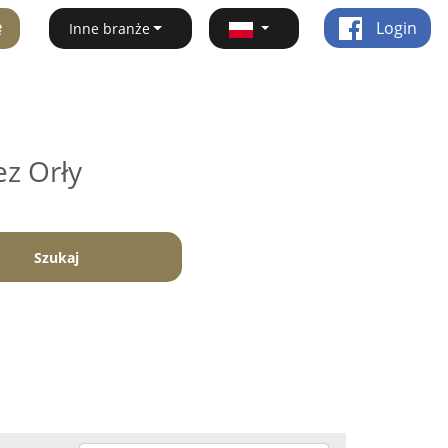
ę
Login
Inne branże
ez Orły
Szukaj