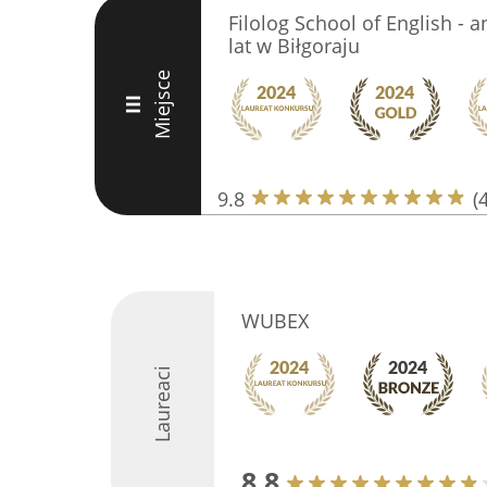
Filolog School of English - an
lat w Biłgoraju
Miejsce
III
9.8
(
WUBEX
Laureaci
8.8