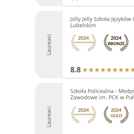
Jolly Jelly Szkoła Językó
Lubelskim
Laureaci
8.8
Szkoła Policealna - Med
Zawodowe im. PCK w Pu
Laureaci