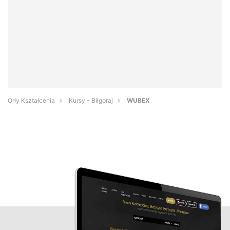
Orły Kształcenia
Kursy - Biłgoraj
WUBEX