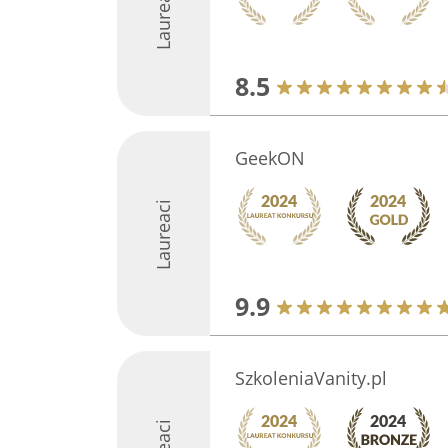
Laureaci
8.5
GeekON
Laureaci
9.9
SzkoleniaVanity.pl