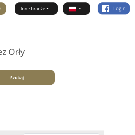
ę
Login
Inne branże
ez Orły
Szukaj