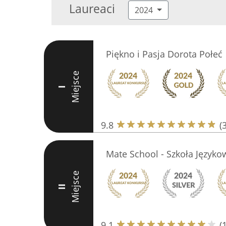
Laureaci
2024
Piękno i Pasja Dorota Połeć
Miejsce
I
9.8
(
Mate School - Szkoła Języko
Miejsce
II
9.1
(