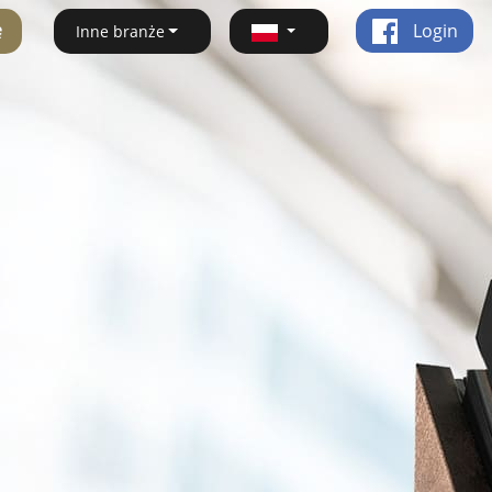
ę
Login
Inne branże