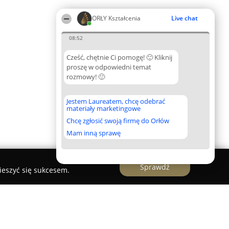
ORŁY Kształcenia
Live chat
08:52
Cześć, chętnie Ci pomogę! 🙂 Kliknij
proszę w odpowiedni temat
rozmowy! 🙂
Jestem Laureatem, chcę odebrać
materiały marketingowe
Chcę zgłosić swoją firmę do Orłów
Mam inną sprawę
Sprawdź
ieszyć się sukcesem.