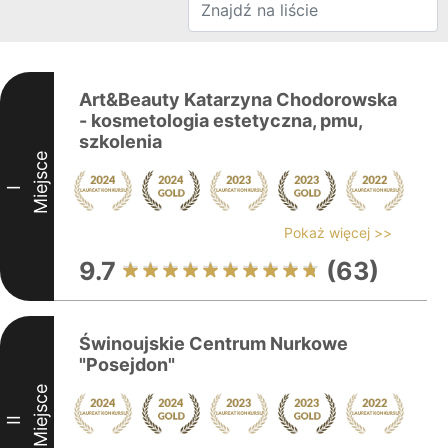
Art&Beauty Katarzyna Chodorowska
- kosmetologia estetyczna, pmu,
szkolenia
Miejsce
I
Pokaż więcej >>
9.7
(63)
Świnoujskie Centrum Nurkowe
"Posejdon"
Miejsce
II