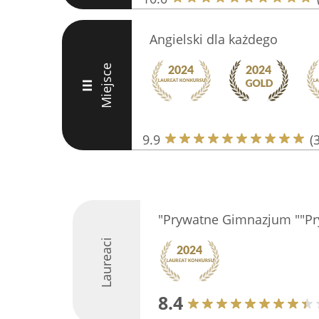
Angielski dla każdego
Miejsce
III
9.9
(
"Prywatne Gimnazjum ""Pr
Laureaci
8.4