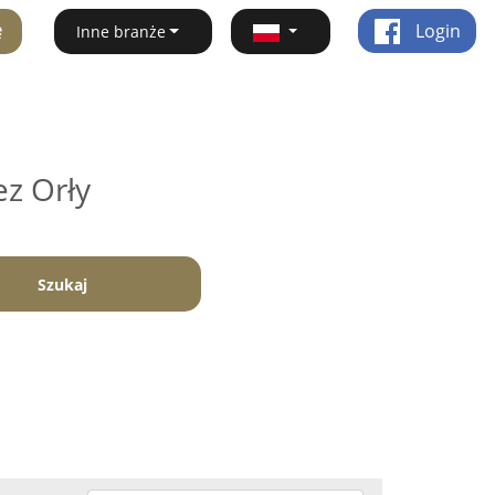
ę
Login
Inne branże
ez Orły
Szukaj