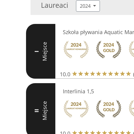
Laureaci
2024
Szkoła pływania Aquatic Mar
Miejsce
I
10.0
Interlinia 1,5
Miejsce
II
10.0