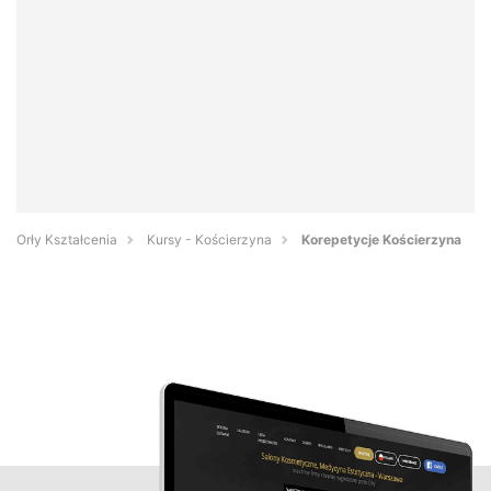
Orły Kształcenia
Kursy - Kościerzyna
Korepetycje Kościerzyna