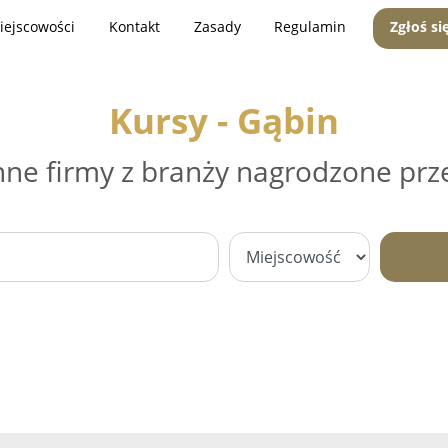
iejscowości
Kontakt
Zasady
Regulamin
Zgłoś si
Kursy - Gąbin
nne firmy z branży nagrodzone prz