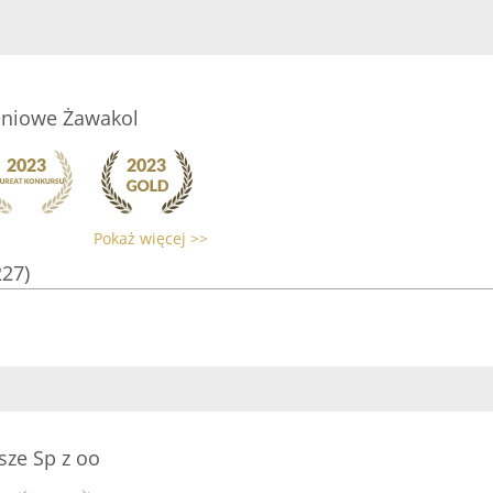
eniowe Żawakol
Pokaż więcej >>
227)
sze Sp z oo