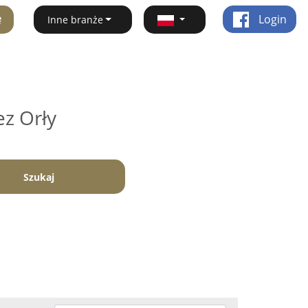
ę
Login
Inne branże
ez Orły
Szukaj