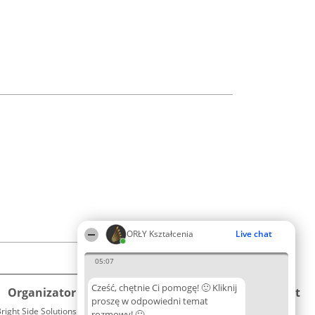
ORŁY Kształcenia
Live chat
05:07
Cześć, chętnie Ci pomogę! 🙂 Kliknij
Organizator plebiscytu
Plebiscyt
Kontakt
proszę w odpowiedni temat
right Side Solutions sp. z o. o. sp. k.
Laureaci
rozmowy! 🙂
Kontakt