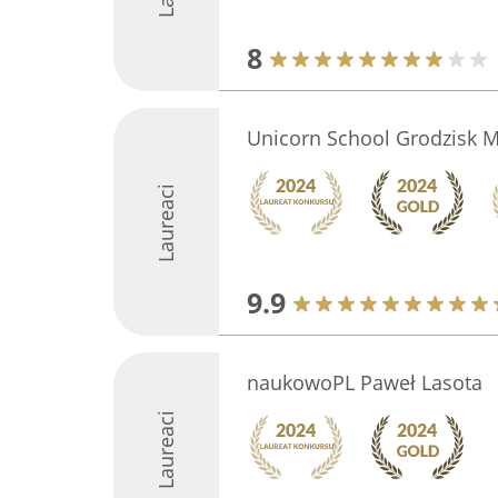
8
Unicorn School Grodzisk M
Laureaci
9.9
naukowoPL Paweł Lasota
Laureaci