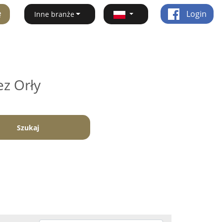
ę
Login
Inne branże
ez Orły
Szukaj