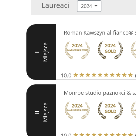
Laureaci
2024
Roman Kawszyn al fianco® 
Miejsce
I
10.0
Monroe studio paznokci & s
Miejsce
II
10.0