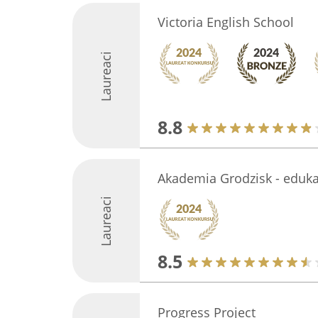
Victoria English School
Laureaci
8.8
Akademia Grodzisk - eduka
Laureaci
8.5
Progress Project