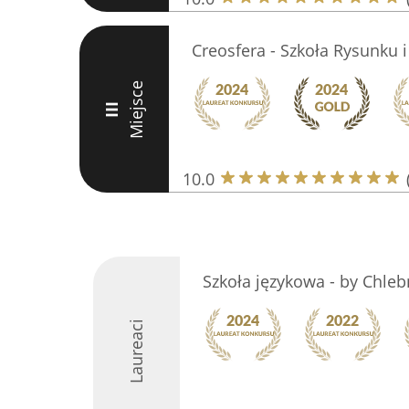
Creosfera - Szkoła Rysunku 
Miejsce
III
10.0
Szkoła językowa - by Chleb
Laureaci