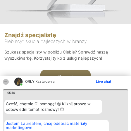
Znajdź specjalistę
Plebiscyt skupia najlepszych w branży
Szukasz specjalisty w pobliżu Ciebie? Sprawdź naszą
wyszukiwarkę. Korzystaj tylko z usług najlepszych!
Szukaj
ORŁY Kształcenia
Live chat
05:16
Cześć, chętnie Ci pomogę! 🙂 Kliknij proszę w
odpowiedni temat rozmowy! 🙂
Organizator plebiscytu
Plebiscyt
Kontakt
Jestem Laureatem, chcę odebrać materiały
Bright Side Solutions sp. z o.
Laureaci
Kontakt
marketingowe
o. sp. k.
Lista