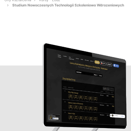
Studium Nowoczesnych Technologii Szkoleniowo Wdrozeniowych