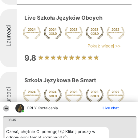
Live Szkoła Języków Obcych
Laureaci
Pokaż więcej >>
9.8
Szkoła Językowa Be Smart
Laureaci
ORŁY Kształcenia
Pokaż więcej >>
Live chat
10
08:45
Cześć, chętnie Ci pomogę! 🙂 Kliknij proszę w
odpowiedni temat rozmowy! 🙂