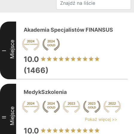
Akademia Specjalistów FINANSUS
Miejsce
I
10.0
(1466)
MedykSzkolenia
Miejsce
II
Pokaż więcej >>
10.0