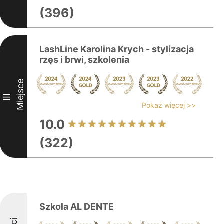
(396)
LashLine Karolina Krych - stylizacja
rzęs i brwi, szkolenia
Miejsce
III
Pokaż więcej >>
10.0
(322)
Szkoła AL DENTE