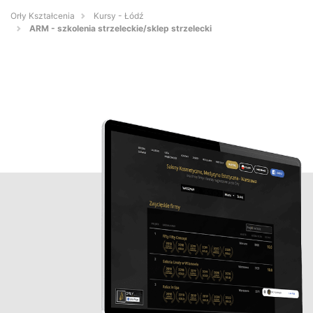
Orły Kształcenia
Kursy - Łódź
ARM - szkolenia strzeleckie/sklep strzelecki