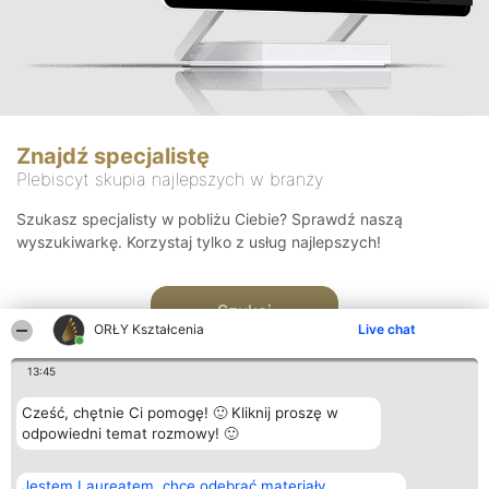
Znajdź specjalistę
Plebiscyt skupia najlepszych w branży
Szukasz specjalisty w pobliżu Ciebie? Sprawdź naszą
wyszukiwarkę. Korzystaj tylko z usług najlepszych!
Szukaj
ORŁY Kształcenia
Live chat
13:45
Cześć, chętnie Ci pomogę! 🙂 Kliknij proszę w
odpowiedni temat rozmowy! 🙂
Organizator plebiscytu
Plebiscyt
Kontakt
Jestem Laureatem, chcę odebrać materiały
Bright Side Solutions sp. z o.
Laureaci
Kontakt