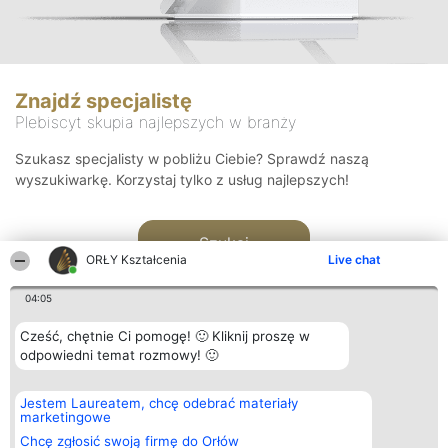
Znajdź specjalistę
Plebiscyt skupia najlepszych w branży
Szukasz specjalisty w pobliżu Ciebie? Sprawdź naszą
wyszukiwarkę. Korzystaj tylko z usług najlepszych!
Szukaj
ORŁY Kształcenia
Live chat
04:05
Cześć, chętnie Ci pomogę! 🙂 Kliknij proszę w
odpowiedni temat rozmowy! 🙂
Organizator plebiscytu
Plebiscyt
Kontakt
Jestem Laureatem, chcę odebrać materiały
Bright Side Solutions sp. z o.
Laureaci
Kontakt
marketingowe
o. sp. k.
Lista
ul. Ruska 22
wszystkich
Chcę zgłosić swoją firmę do Orłów